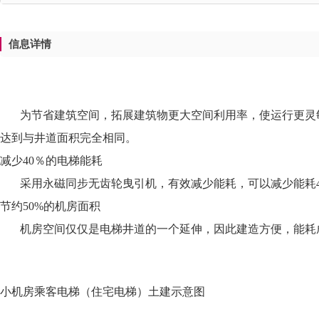
信息详情
为节省建筑空间，拓展建筑物更大空间利用率，使运行更灵敏
达到与井道面积完全相同。
减少40％的电梯能耗
采用永磁同步无齿轮曳引机，有效减少能耗，可以减少能耗4
节约50%的机房面积
机房空间仅仅是电梯井道的一个延伸，因此建造方便，能耗成
小机房乘客电梯（住宅电梯）土建示意图